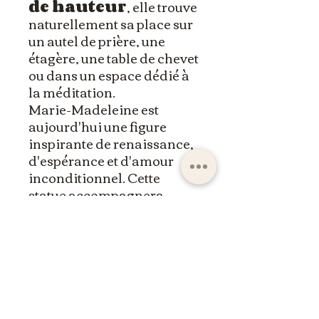
de hauteur
, elle trouve
naturellement sa place sur
un autel de prière, une
étagère, une table de chevet
ou dans un espace dédié à
la méditation.
Marie-Madeleine est
aujourd'hui une figure
inspirante de renaissance,
d'espérance et d'amour
inconditionnel. Cette
statue accompagnera
celles et ceux qui
souhaitent nourrir leur vie
intérieure ou offrir un
cadeau porteur de sens.
Symbolique de Marie-