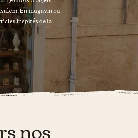
érusalem. En magasin ou
icles inspirés de la
ers nos