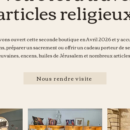
articles religieu
ons ouvert cette seconde boutique en Avril 2026 et y acc
ens, préparer un sacrement ou offrir un cadeau porteur de 
euvaines, encens, huiles de Jérusalem et nombreux articles 
Nous rendre visite