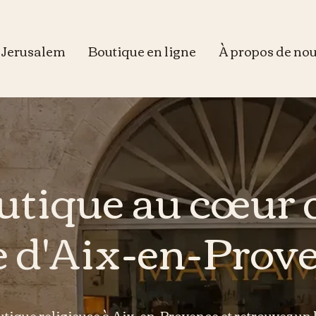
e Jerusalem
Boutique en ligne
À propos de no
utique au cœur 
le d'Aix-en-Prov
tique religieuse à Aix-en-Provence et retrouvez un 