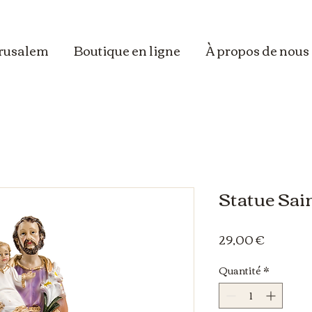
erusalem
Boutique en ligne
À propos de nous
Statue Sai
Prix
29,00 €
Quantité
*