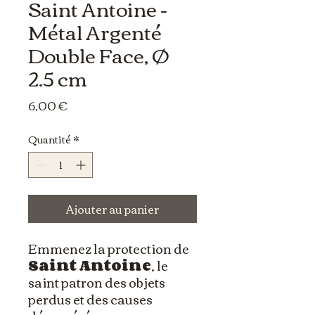
Saint Antoine -
Métal Argenté
Double Face, Ø
2.5 cm
Prix
6,00 €
Quantité
*
Ajouter au panier
Emmenez la protection de
Saint Antoine
, le
saint patron des objets
perdus et des causes