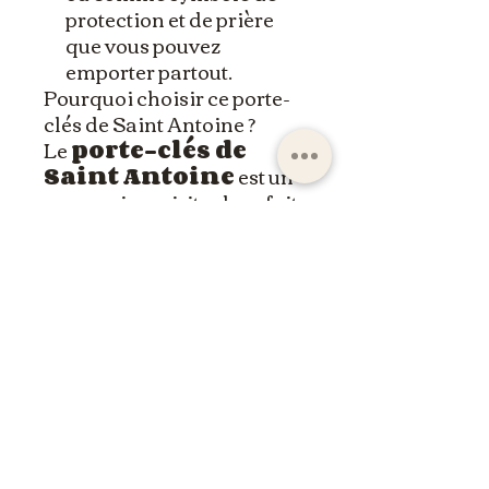
protection et de prière
que vous pouvez
emporter partout.
Pourquoi choisir ce porte-
clés de Saint Antoine ?
Le
porte-clés de
Saint Antoine
est un
accessoire spirituel parfait
pour ceux qui cherchent sa
protection et son
intercession dans leur vie
quotidienne. Un cadeau
significatif ou un symbole
de foi pour soi-même, ce
porte-clés est un rappel
constant de l’espoir et de la
guidance divine.
Gardez la présence