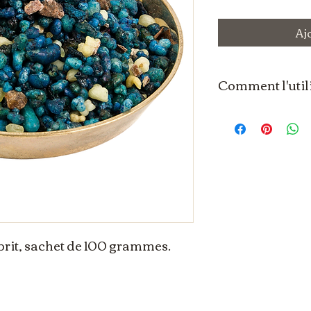
Aj
Comment l'util
L'utilisation de l'e
fonction des traditi
individuelles. Voic
utiliser l'encens en 
Matériel néces
Encensoir ou 
récipient résistant 
ouvertures pour per
Charbon arde
prit, sachet de 100 grammes.
auto-inflammables 
brûler l'encens en g
Encens en gra
grain de votre choi
Étapes :