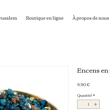
erusalem
Boutique en ligne
À propos de nous
Encens en 
Prix
9,90 €
Quantité
*