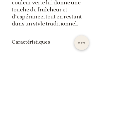
couleur verte lui donne une
touche de fraîcheur et
d’espérance, tout en restant
dans un style traditionnel.
Caractéristiques
Icône en bois sérigraphiée
Saint Michel
À suspendre ou à poser
Hauteur : 13 cm
Largeur : 10,5 cm
Livrée en boîte (prête à offrir)
ltdpc83@gmail.com
Un site développé par
Wiirank
©Mariam2026 |