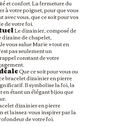
ité et confort. La fermeture du
er à votre poignet, pour que vous
t avec vous, que ce soit pour vos
 de votre foi.
tuel
Le dizainier, composé de
e dizaine de chapelet,
 Je vous salue Marie » tout en
n’est pas seulement un
 rappel constant de votre
ngagement.
déale
Que ce soit pour vous ou
 ce bracelet dizainier en pierre
nificatif. Il symbolise la foi, la
ut en étant un élégant bijou que
ur.
celet dizainier en pierre
n et laissez-vous inspirer par la
profondeur de votre foi.