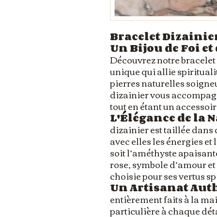
Bracelet Dizainier
Un Bijou de Foi et
Découvrez notre bracelet 
unique qui allie spiritual
pierres naturelles soign
dizainier vous accompag
tout en étant un accessoir
L'Élégance de la 
dizainier est taillée dans
avec elles les énergies et 
soit l’améthyste apaisante
rose, symbole d’amour et 
choisie pour ses vertus spi
Un Artisanat Aut
entièrement faits à la ma
particulière à chaque déta