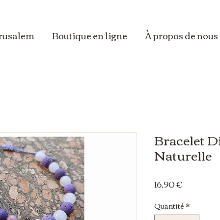
erusalem
Boutique en ligne
À propos de nous
Bracelet Di
Naturelle
Prix
16,90 €
Quantité
*