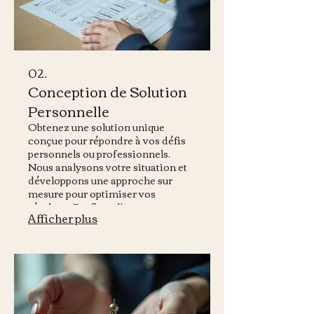
02.
Conception de Solution
Personnelle
Obtenez une solution unique
conçue pour répondre à vos défis
personnels ou professionnels.
Nous analysons votre situation et
développons une approche sur
mesure pour optimiser vos
résultats. Profitez d'un
Afficher plus
accompagnement dédié pour
atteindre vos objectifs spécifiques
avec efficacité.