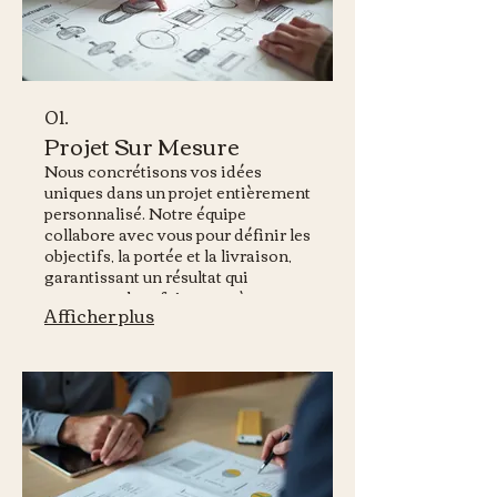
01.
Projet Sur Mesure
Nous concrétisons vos idées
uniques dans un projet entièrement
personnalisé. Notre équipe
collabore avec vous pour définir les
objectifs, la portée et la livraison,
garantissant un résultat qui
correspond parfaitement à vos
Afficher plus
besoins spécifiques. Ce service est
idéal pour obtenir une solution
distinctive et parfaitement
adaptée.