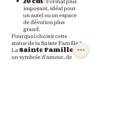
20 cm
: Format plus
imposant, idéal pour
un autel ou un espace
de dévotion plus
grand.
Pourquoi choisir cette
statue de la Sainte Famille ?
La
Sainte Famille
est
un symbole d'amour, de
protection et de foi. Cette
statue peinte à la main
évoque la douceur et la
sérénité de la vie familiale,
apportant un message de
paix et d'harmonie dans
votre foyer. Que ce soit pour
enrichir votre espace
personnel ou comme
cadeau spirituel, cette