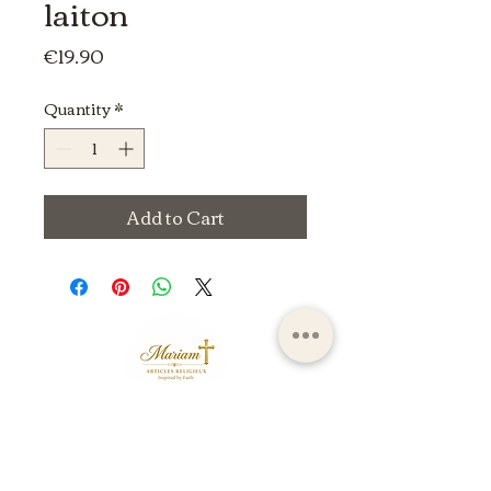
laiton
Price
€19.90
Quantity
*
Add to Cart
ltdpc83@gmail.com