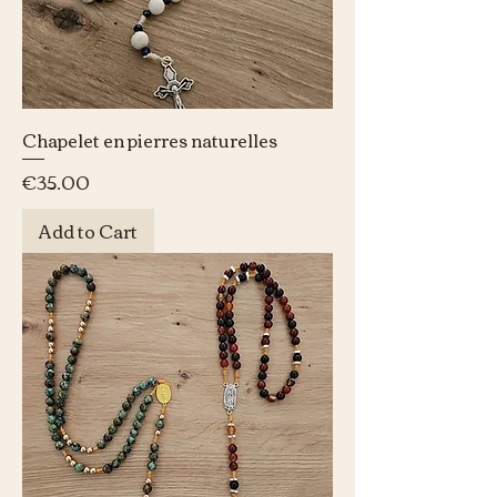
Chapelet en pierres naturelles
Price
€35.00
Add to Cart