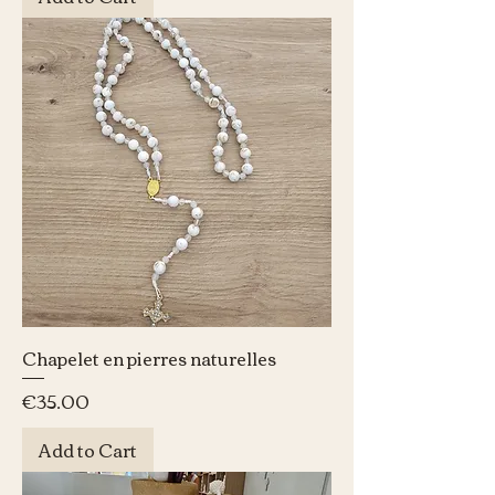
Chapelet en pierres naturelles
Price
€35.00
Add to Cart