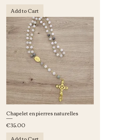
Add to Cart
Chapelet en pierres naturelles
Price
€35.00
Add to Cart