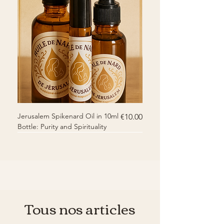
Jerusalem Spikenard Oil in 10ml
Price
€10.00
Bottle: Purity and Spirituality
New
New
Tous nos articles