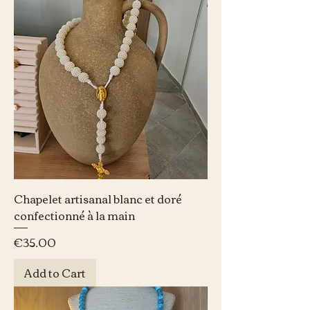
Chapelet artisanal blanc et doré
confectionné à la main
Price
€35.00
Add to Cart