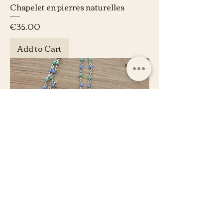
Chapelet en pierres naturelles
Price
€35.00
Add to Cart
Chapelet en pierres naturelles