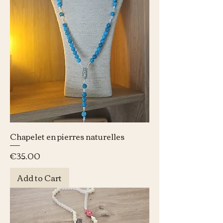
Chapelet en pierres naturelles
Price
€35.00
Add to Cart