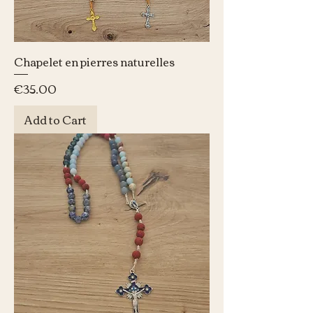
Chapelet en pierres naturelles
Price
€35.00
Add to Cart