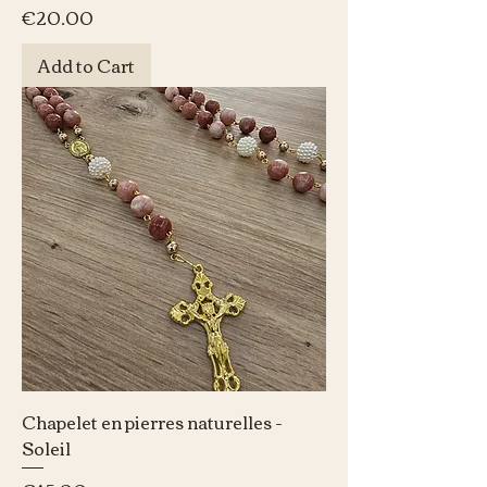
Price
€20.00
Add to Cart
Chapelet en pierres naturelles -
Soleil