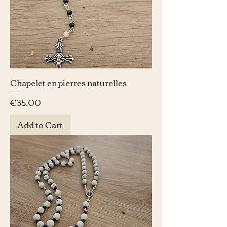
Chapelet en pierres naturelles
Price
€35.00
Add to Cart