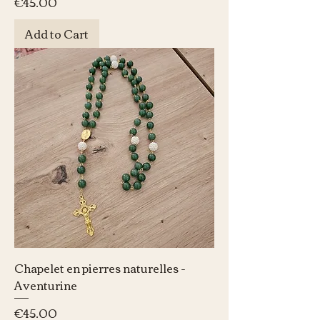
Price
€45.00
Add to Cart
Chapelet en pierres naturelles -
Aventurine
Price
€45.00