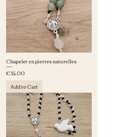
Chapelet en pierres naturelles
Price
€35.00
Add to Cart