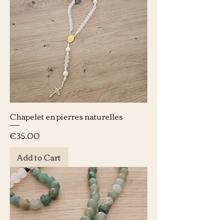
Chapelet en pierres naturelles
Price
€35.00
Add to Cart