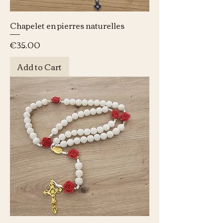
Chapelet en pierres naturelles
Price
€35.00
Add to Cart